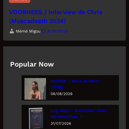
VOORHEES / interview de Chris
(Muscadeath 2024)
Mémé Migou
9/30/2024
Popular Now
MOVRIR – Nous, le Venin
(2026)
06/08/2026
Lyly Allan – Distorsion : Post-
Mortem/Chap. 7
31/07/2026