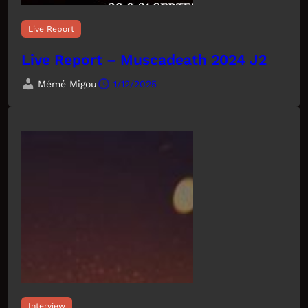
Live Report
Live Report – Muscadeath 2024 J2
Mémé Migou
1/12/2025
Interview