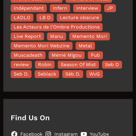
Indépendant
Infern
Interview
JP
LADLO
LB D
Lecture obscure
Les Acteurs de l'Ombre Productions
Live Report
Manu
Memento Mori
Memento Mori Webzine
Metal
Muscadeath
Mémé Migou
Pub
review
Robin
Season Of Mist
Seb D
Seb D.
Seblack
Séb D.
WvG
Find Us On
Facebook
Instagram
YouTube