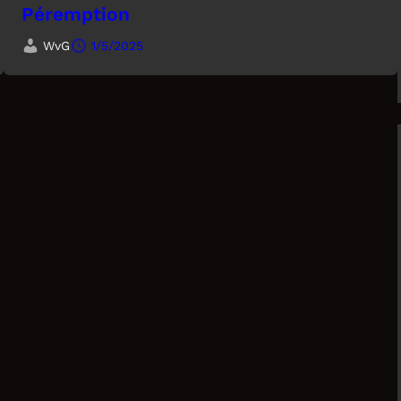
Péremption
WvG
1/5/2025