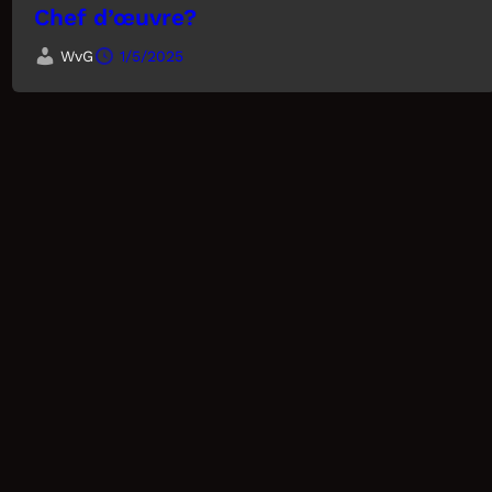
Chef d’œuvre?
WvG
1/5/2025