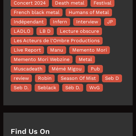
Concert 2024
Death metal
Festival
French black metal
Humans of Metal
Indépendant
Infern
Interview
JP
LADLO
LB D
Lecture obscure
Les Acteurs de l'Ombre Productions
Live Report
Manu
Memento Mori
Memento Mori Webzine
Metal
Muscadeath
Mémé Migou
Pub
review
Robin
Season Of Mist
Seb D
Seb D.
Seblack
Séb D.
WvG
Find Us On