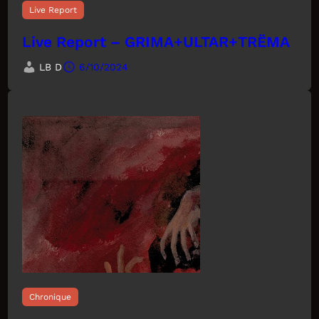
Live Report
Live Report – GRIMA+ULTAR+TRËMA
LB D
6/10/2024
Chronique