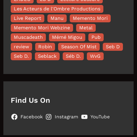
Les Acteurs de l'Ombre Productions
Live Report
Manu
Memento Mori
Memento Mori Webzine
Metal
Muscadeath
Mémé Migou
Pub
review
Robin
Season Of Mist
Seb D
Seb D.
Seblack
Séb D.
WvG
Find Us On
Facebook
Instagram
YouTube