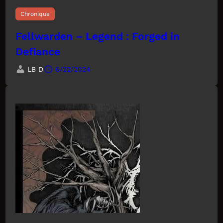
Chronique
Fellwarden – Legend : Forged in
Defiance
LB D
6/22/2024