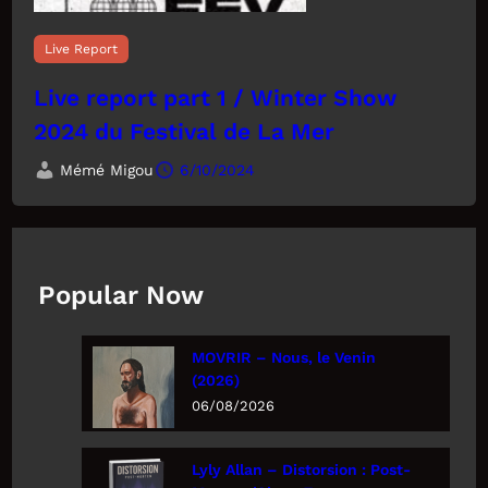
Live Report
Live report part 1 / Winter Show
2024 du Festival de La Mer
Mémé Migou
6/10/2024
Popular Now
MOVRIR – Nous, le Venin
(2026)
06/08/2026
Lyly Allan – Distorsion : Post-