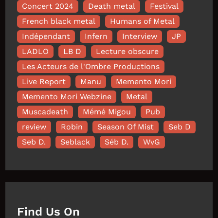
Concert 2024
Death metal
Festival
French black metal
Humans of Metal
Indépendant
Infern
Interview
JP
LADLO
LB D
Lecture obscure
Les Acteurs de l'Ombre Productions
Live Report
Manu
Memento Mori
Memento Mori Webzine
Metal
Muscadeath
Mémé Migou
Pub
review
Robin
Season Of Mist
Seb D
Seb D.
Seblack
Séb D.
WvG
Find Us On